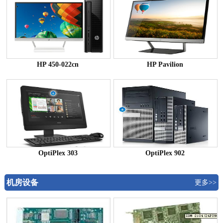
HP 450-022cn
HP Pavilion
OptiPlex 303
OptiPlex 902
机房设备
更多>>