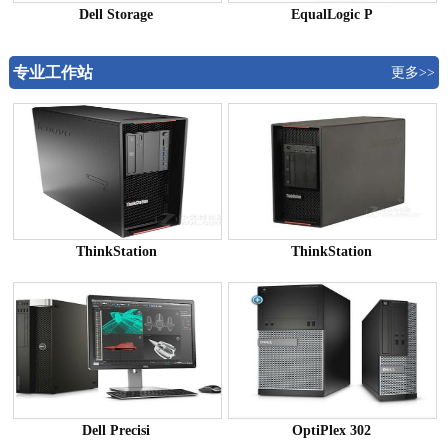
Dell Storage
EqualLogic P
专业工作站
更多>>
ThinkStation
ThinkStation
Dell Precisi
OptiPlex 302