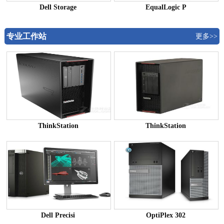
Dell Storage
EqualLogic P
专业工作站
更多>>
ThinkStation
ThinkStation
Dell Precisi
OptiPlex 302