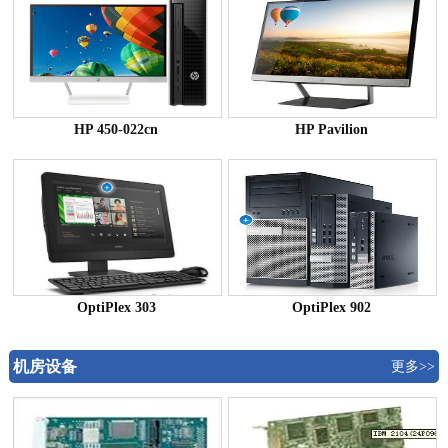
HP 450-022cn
HP Pavilion
OptiPlex 303
OptiPlex 902
机房设备
更多>>