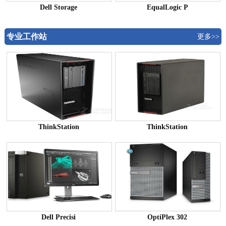
Dell Storage
EqualLogic P
专业工作站
更多>>
ThinkStation
ThinkStation
Dell Precisi
OptiPlex 302