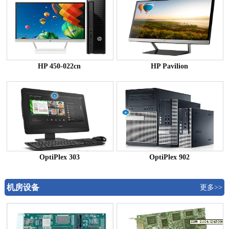
HP 450-022cn
HP Pavilion
OptiPlex 303
OptiPlex 902
机房设备
更多>>