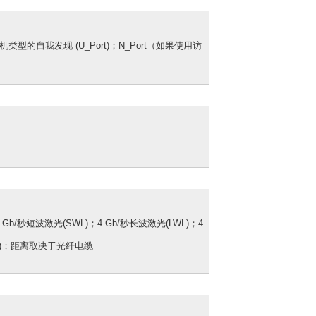
换机类型的自我发现 (U_Port)；N_Port（如果使用访
b/秒短波激光(SWL)；4 Gb/秒长波激光(LWL)；4
WL)；距离取决于光纤电缆