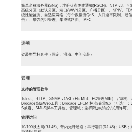
简单名称服务器(SNS)；注册状态更改通知(RSCN)、NTP v3、可靠
高级分区（默认分区、端口/WWN分区、广播分区）、NPIV、FD
级性能监测、自适应网络（每个数据流QoS、入口速率限制、通信隔离、
告）、增强的组管理、集成式路由、IPFC
选项
架装型导杆套件（固定、滑动、中间安装）
管理
支持的管理软件
Telnet、HTTP、SNMP v1/v3（FE MIB、FC管理MIB）；审
Brocade高级Web工具；Brocade EFCM 标准/企业9.x（可选
S兼容、SMI-S脚本工具包、管理域；选择附加功能的试用许可。
管理访问
10/100以太网(RJ-45)、带内光纤通道；串行端口(RJ-45)；USB；
动通报 集成