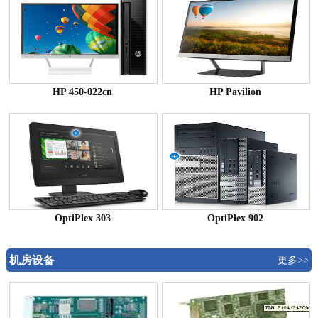
HP 450-022cn
HP Pavilion
OptiPlex 303
OptiPlex 902
机房设备
更多>>