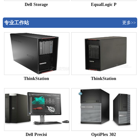
Dell Storage
EqualLogic P
专业工作站
更多>>
ThinkStation
ThinkStation
Dell Precisi
OptiPlex 302